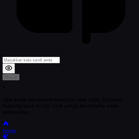
Masuk
*
Jika Anda mengalami Kesulitan saat login, Silahkan
hubungi kami di Live Chat untuk Membantu anda
selanjutnya
home