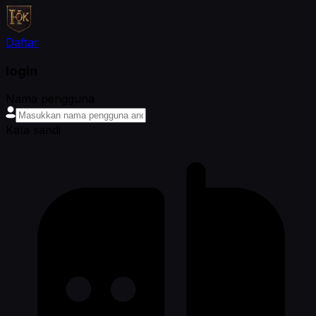
Daftar
login
Nama pengguna
Kata sandi