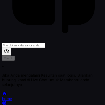
Masuk
*
Jika Anda mengalami Kesulitan saat login, Silahkan
hubungi kami di Live Chat untuk Membantu anda
selanjutnya
home