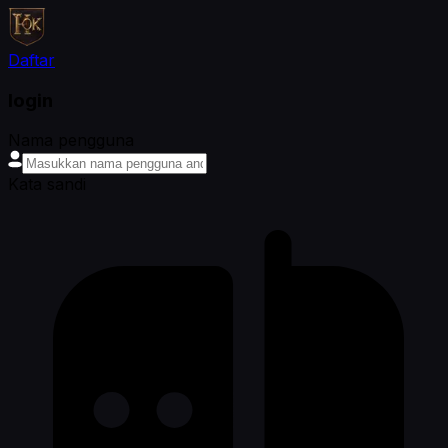
Daftar
login
Nama pengguna
Kata sandi