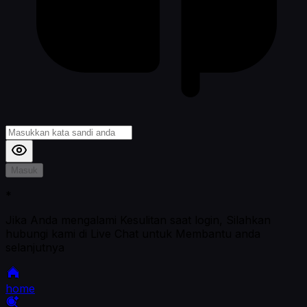
Masuk
*
Jika Anda mengalami Kesulitan saat login, Silahkan
hubungi kami di Live Chat untuk Membantu anda
selanjutnya
home