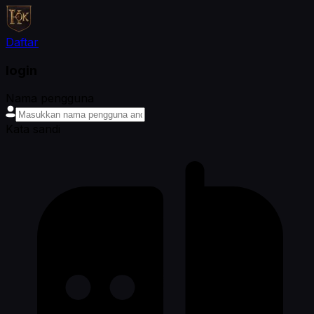
Daftar
login
Nama pengguna
Kata sandi