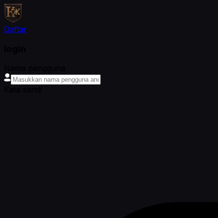
Daftar
login
Nama pengguna
Kata sandi