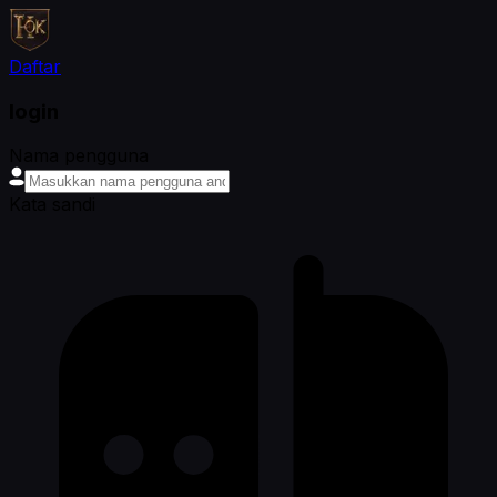
Daftar
login
Nama pengguna
Kata sandi