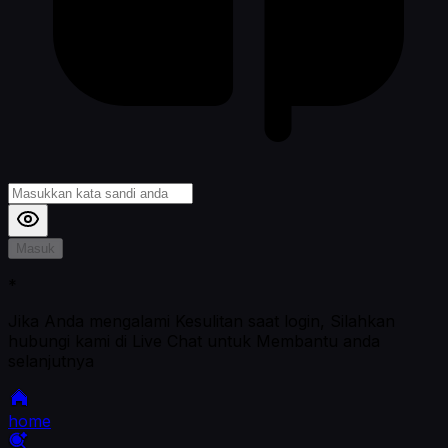
Masuk
*
Jika Anda mengalami Kesulitan saat login, Silahkan
hubungi kami di Live Chat untuk Membantu anda
selanjutnya
home