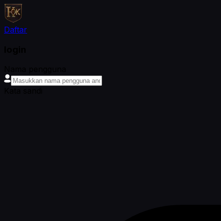
Daftar
login
Nama pengguna
Kata sandi