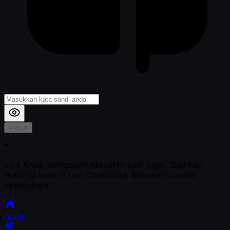
Masuk
*
Jika Anda mengalami Kesulitan saat login, Silahkan
hubungi kami di Live Chat untuk Membantu anda
selanjutnya
home