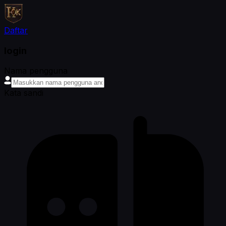
Daftar
login
Nama pengguna
Kata sandi