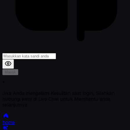
Masuk
*
Jika Anda mengalami Kesulitan saat login, Silahkan
hubungi kami di Live Chat untuk Membantu anda
selanjutnya
home