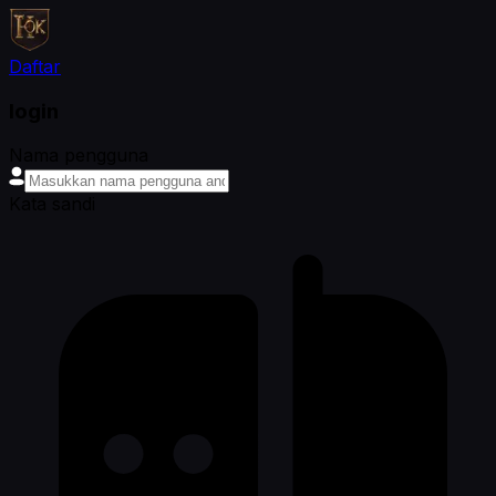
Daftar
login
Nama pengguna
Kata sandi