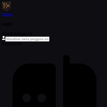
Daftar
login
Nama pengguna
Kata sandi