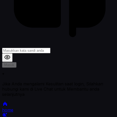
Masuk
*
Jika Anda mengalami Kesulitan saat login, Silahkan
hubungi kami di Live Chat untuk Membantu anda
selanjutnya
home