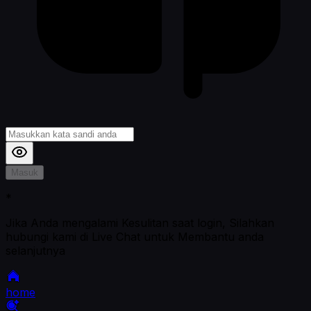
Masuk
*
Jika Anda mengalami Kesulitan saat login, Silahkan
hubungi kami di Live Chat untuk Membantu anda
selanjutnya
home