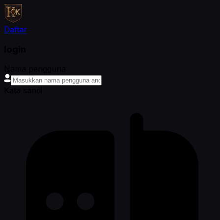
Daftar
login
Nama pengguna
Kata sandi