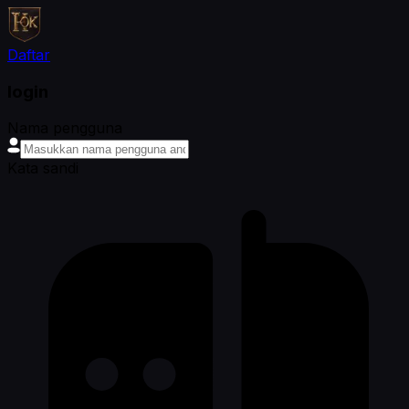
Daftar
login
Nama pengguna
Kata sandi