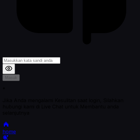
Masuk
*
Jika Anda mengalami Kesulitan saat login, Silahkan
hubungi kami di Live Chat untuk Membantu anda
selanjutnya
home