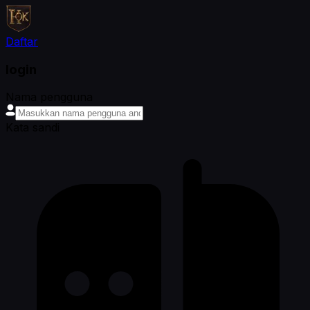
Daftar
login
Nama pengguna
Kata sandi