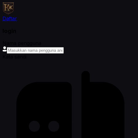
Daftar
login
Nama pengguna
Kata sandi