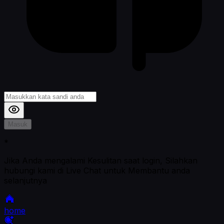
Masuk
*
Jika Anda mengalami Kesulitan saat login, Silahkan
hubungi kami di Live Chat untuk Membantu anda
selanjutnya
home