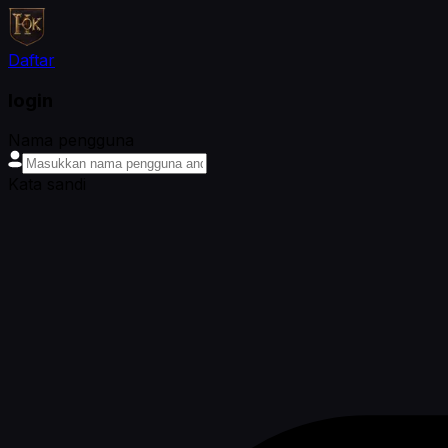
Daftar
login
Nama pengguna
Kata sandi