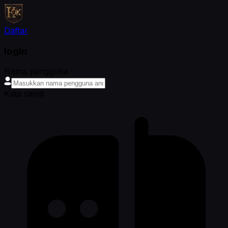
Daftar
login
Nama pengguna
Kata sandi