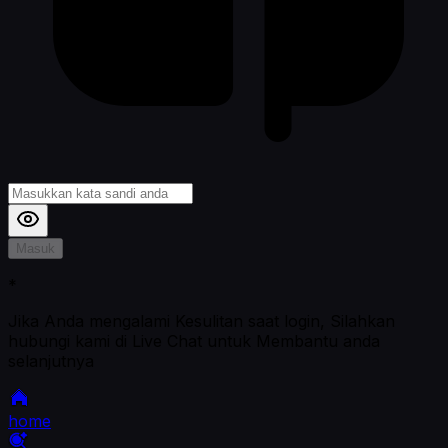
Masuk
*
Jika Anda mengalami Kesulitan saat login, Silahkan
hubungi kami di Live Chat untuk Membantu anda
selanjutnya
home