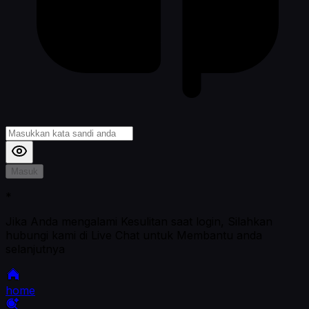
Masuk
*
Jika Anda mengalami Kesulitan saat login, Silahkan
hubungi kami di Live Chat untuk Membantu anda
selanjutnya
home