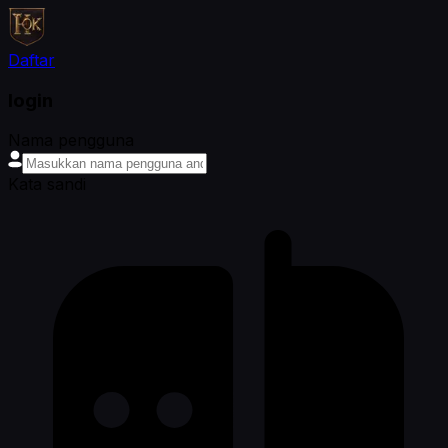
Daftar
login
Nama pengguna
Kata sandi