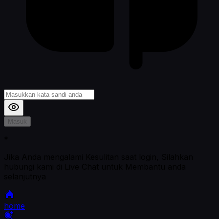
Masuk
*
Jika Anda mengalami Kesulitan saat login, Silahkan
hubungi kami di Live Chat untuk Membantu anda
selanjutnya
home