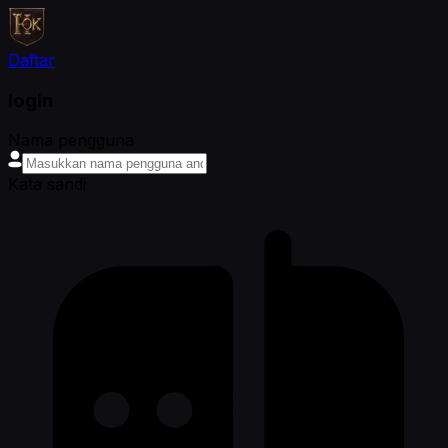
Daftar
login
Nama pengguna
Kata sandi