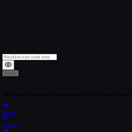
Masuk
*
Jika Anda mengalami Kesulitan saat login, Silahkan hubu
home
explore