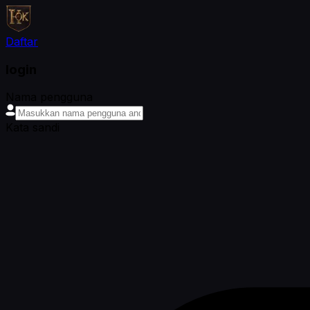
Daftar
login
Nama pengguna
Kata sandi