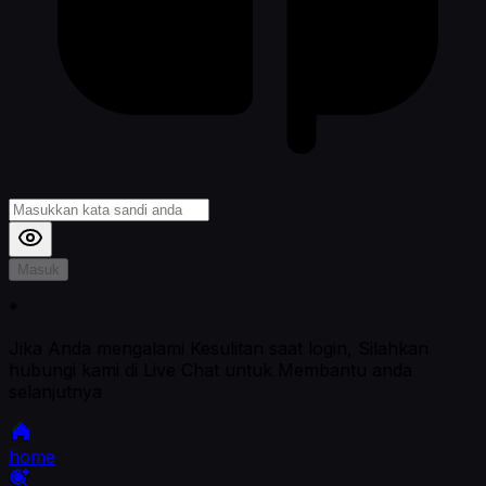
Masuk
*
Jika Anda mengalami Kesulitan saat login, Silahkan
hubungi kami di Live Chat untuk Membantu anda
selanjutnya
home