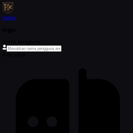
Daftar
login
Nama pengguna
Kata sandi