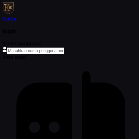
Daftar
login
Nama pengguna
Kata sandi