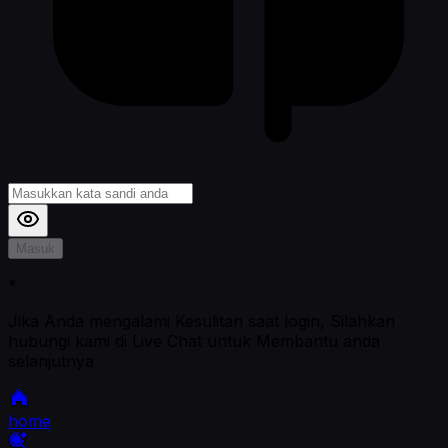
Masuk
*
Jika Anda mengalami Kesulitan saat login, Silahkan
hubungi kami di Live Chat untuk Membantu anda
selanjutnya
home