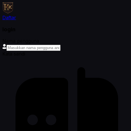
Daftar
login
Nama pengguna
Kata sandi