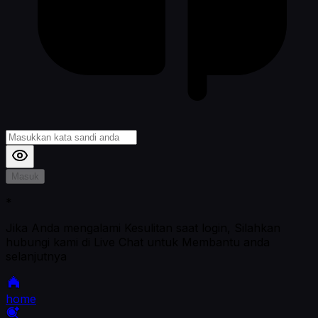
Masuk
*
Jika Anda mengalami Kesulitan saat login, Silahkan
hubungi kami di Live Chat untuk Membantu anda
selanjutnya
home