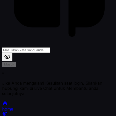
Masuk
*
Jika Anda mengalami Kesulitan saat login, Silahkan
hubungi kami di Live Chat untuk Membantu anda
selanjutnya
home