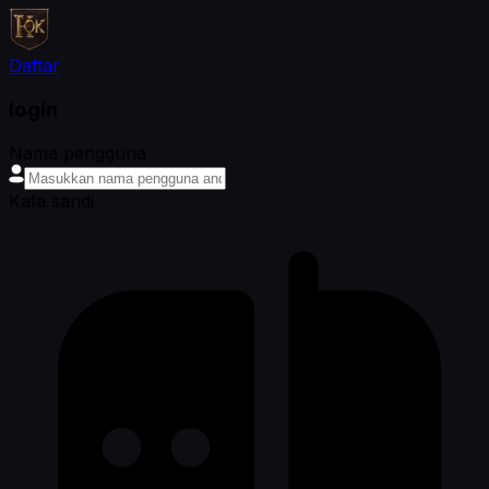
Daftar
login
Nama pengguna
Kata sandi