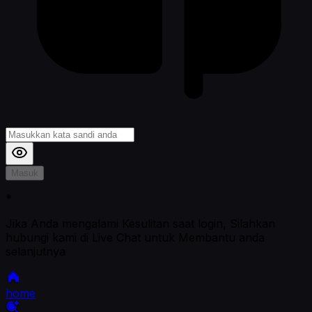
Masuk
*
Jika Anda mengalami Kesulitan saat login, Silahkan
hubungi kami di Live Chat untuk Membantu anda
selanjutnya
home