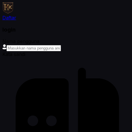
Daftar
login
Nama pengguna
Kata sandi