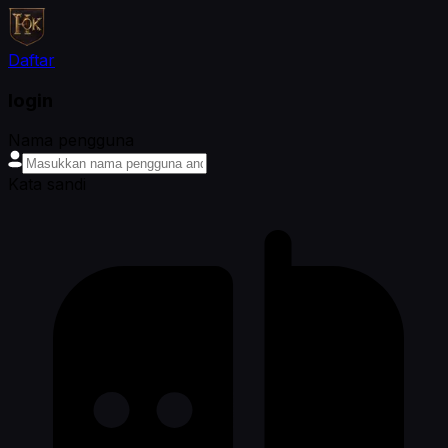
Daftar
login
Nama pengguna
Kata sandi