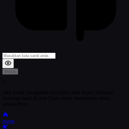
Masuk
*
Jika Anda mengalami Kesulitan saat login, Silahkan
hubungi kami di Live Chat untuk Membantu anda
selanjutnya
home