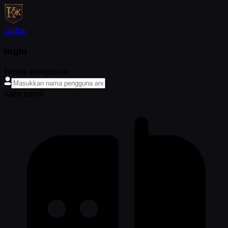
Daftar
login
Nama pengguna
Kata sandi