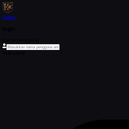
Daftar
login
Nama pengguna
Kata sandi