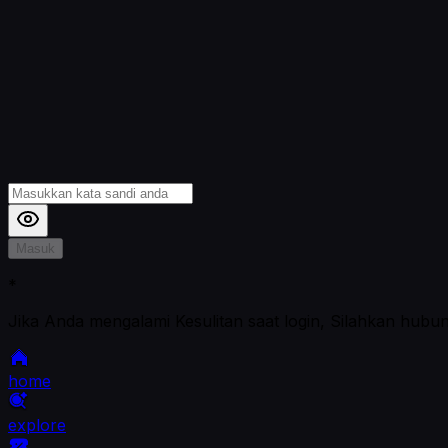
Masuk
*
Jika Anda mengalami Kesulitan saat login, Silahkan hubu
home
explore