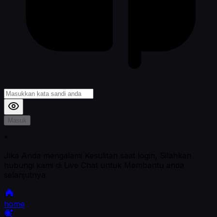
Masuk
*
Jika Anda mengalami Kesulitan saat login, Silahkan
hubungi kami di Live Chat untuk Membantu anda
selanjutnya
home