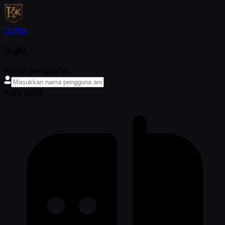
Daftar
login
Nama pengguna
Kata sandi