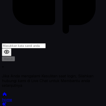
Masuk
*
Jika Anda mengalami Kesulitan saat login, Silahkan
hubungi kami di Live Chat untuk Membantu anda
selanjutnya
home