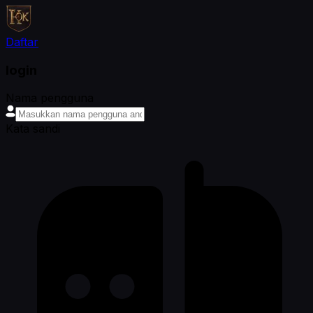
Daftar
login
Nama pengguna
Kata sandi