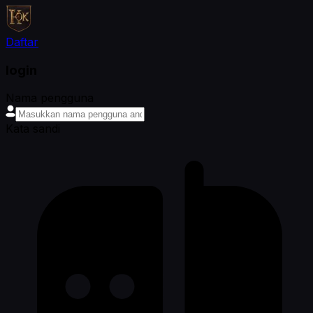
Daftar
login
Nama pengguna
Kata sandi