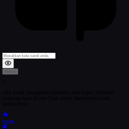
Masuk
*
Jika Anda mengalami Kesulitan saat login, Silahkan
hubungi kami di Live Chat untuk Membantu anda
selanjutnya
home