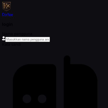
Daftar
login
Nama pengguna
Kata sandi