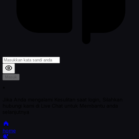
Masuk
*
Jika Anda mengalami Kesulitan saat login, Silahkan
hubungi kami di Live Chat untuk Membantu anda
selanjutnya
home