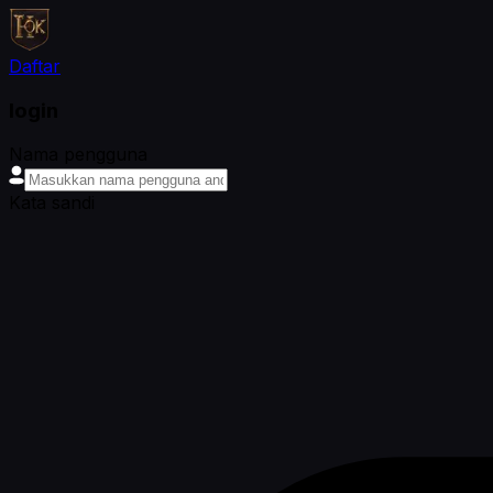
Daftar
login
Nama pengguna
Kata sandi