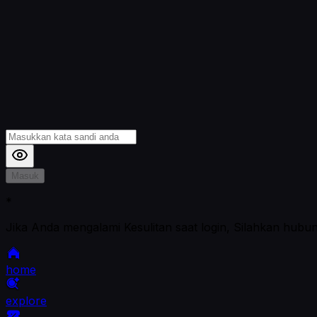
Masuk
*
Jika Anda mengalami Kesulitan saat login, Silahkan hubu
home
explore