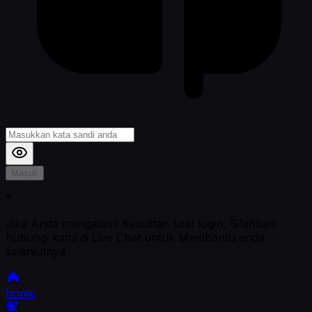
Masuk
*
Jika Anda mengalami Kesulitan saat login, Silahkan
hubungi kami di Live Chat untuk Membantu anda
selanjutnya
home