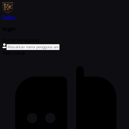
Daftar
login
Nama pengguna
Kata sandi