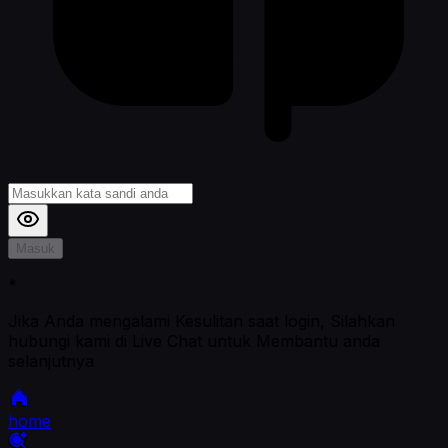
Masuk
*
Jika Anda mengalami Kesulitan saat login, Silahkan
hubungi kami di Live Chat untuk Membantu anda
selanjutnya
home