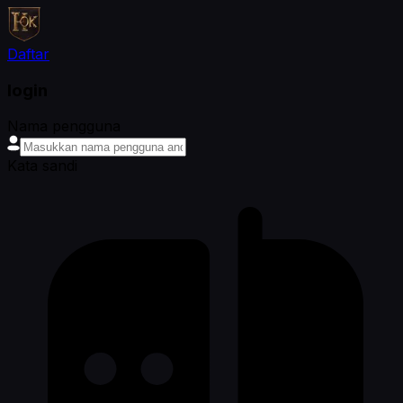
Daftar
login
Nama pengguna
Kata sandi