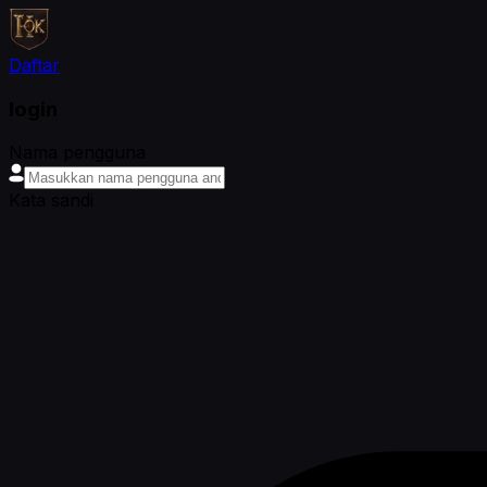
Daftar
login
Nama pengguna
Kata sandi