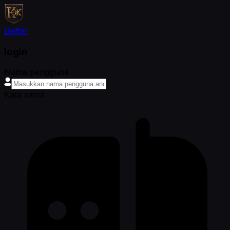
Daftar
login
Nama pengguna
Kata sandi