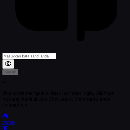
Masuk
*
Jika Anda mengalami Kesulitan saat login, Silahkan
hubungi kami di Live Chat untuk Membantu anda
selanjutnya
home