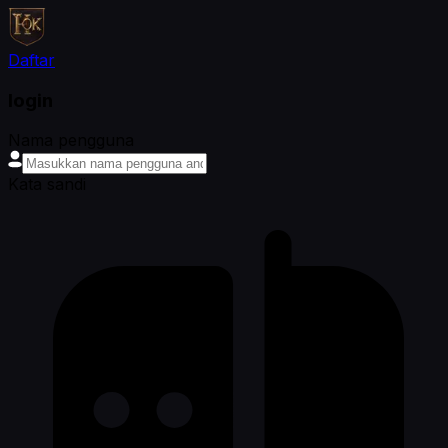
Daftar
login
Nama pengguna
Kata sandi