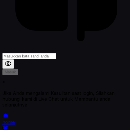
Masuk
*
Jika Anda mengalami Kesulitan saat login, Silahkan
hubungi kami di Live Chat untuk Membantu anda
selanjutnya
home