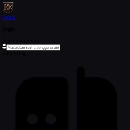
Daftar
login
Nama pengguna
Kata sandi