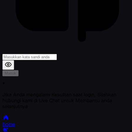
Masuk
*
Jika Anda mengalami Kesulitan saat login, Silahkan
hubungi kami di Live Chat untuk Membantu anda
selanjutnya
home