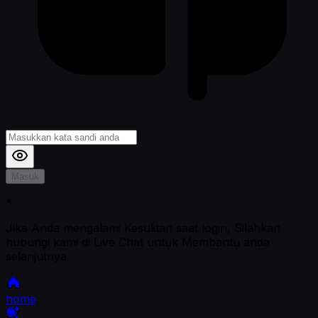
Masuk
*
Jika Anda mengalami Kesulitan saat login, Silahkan
hubungi kami di Live Chat untuk Membantu anda
selanjutnya
home