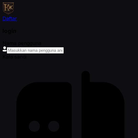
Daftar
login
Nama pengguna
Kata sandi