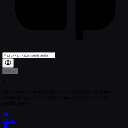
Masuk
*
Jika Anda mengalami Kesulitan saat login, Silahkan
hubungi kami di Live Chat untuk Membantu anda
selanjutnya
home