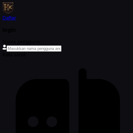
Daftar
login
Nama pengguna
Kata sandi