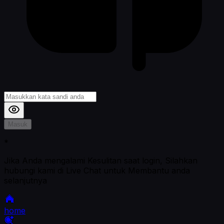
Masuk
*
Jika Anda mengalami Kesulitan saat login, Silahkan
hubungi kami di Live Chat untuk Membantu anda
selanjutnya
home