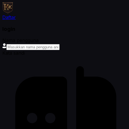
Daftar
login
Nama pengguna
Kata sandi