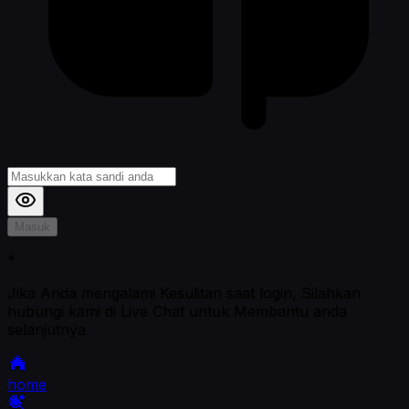
Masuk
*
Jika Anda mengalami Kesulitan saat login, Silahkan
hubungi kami di Live Chat untuk Membantu anda
selanjutnya
home