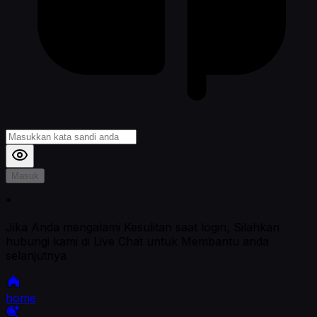
Masuk
*
Jika Anda mengalami Kesulitan saat login, Silahkan
hubungi kami di Live Chat untuk Membantu anda
selanjutnya
home