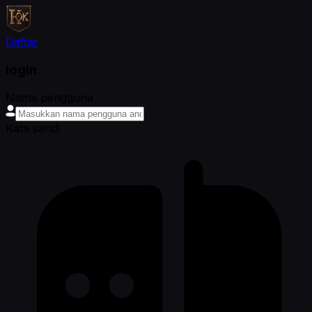
Daftar
login
Nama pengguna
Kata sandi