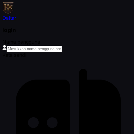
Daftar
login
Nama pengguna
Kata sandi