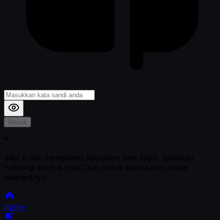
Masuk
*
Jika Anda mengalami Kesulitan saat login, Silahkan
hubungi kami di Live Chat untuk Membantu anda
selanjutnya
home