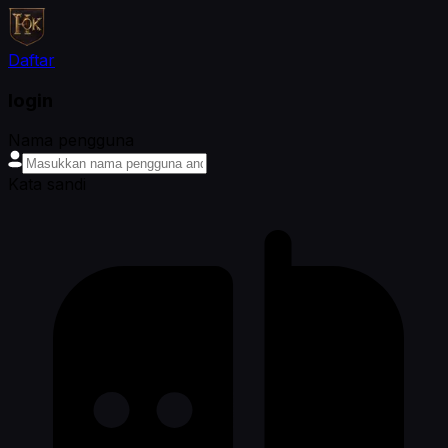
Daftar
login
Nama pengguna
Kata sandi