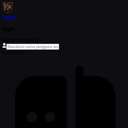
Daftar
login
Nama pengguna
Kata sandi