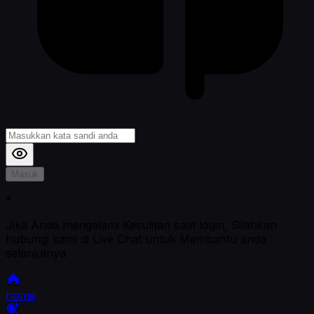
Masuk
*
Jika Anda mengalami Kesulitan saat login, Silahkan
hubungi kami di Live Chat untuk Membantu anda
selanjutnya
home