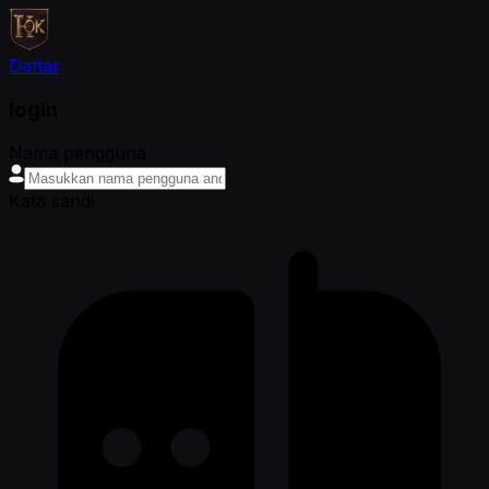
Daftar
login
Nama pengguna
Kata sandi