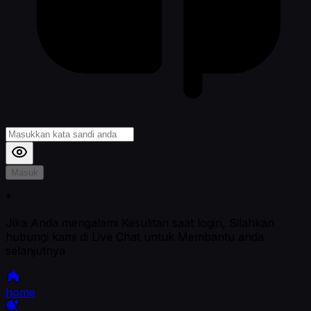
Masuk
*
Jika Anda mengalami Kesulitan saat login, Silahkan
hubungi kami di Live Chat untuk Membantu anda
selanjutnya
home