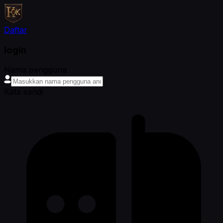
Daftar
login
Nama pengguna
Kata sandi