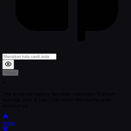
Masuk
*
Jika Anda mengalami Kesulitan saat login, Silahkan
hubungi kami di Live Chat untuk Membantu anda
selanjutnya
home