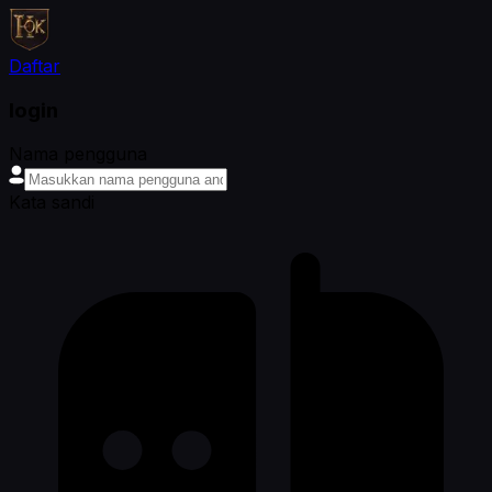
Daftar
login
Nama pengguna
Kata sandi