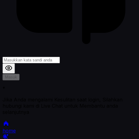
Masuk
*
Jika Anda mengalami Kesulitan saat login, Silahkan
hubungi kami di Live Chat untuk Membantu anda
selanjutnya
home