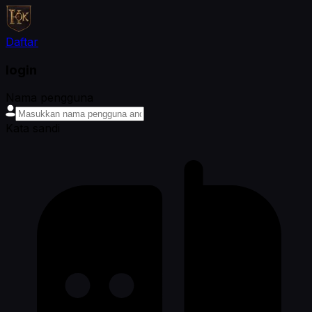
Daftar
login
Nama pengguna
Kata sandi