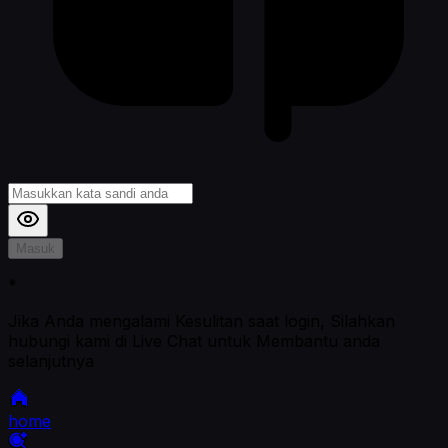
Masuk
*
Jika Anda mengalami Kesulitan saat login, Silahkan
hubungi kami di Live Chat untuk Membantu anda
selanjutnya
home