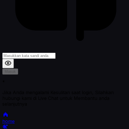
Masuk
*
Jika Anda mengalami Kesulitan saat login, Silahkan
hubungi kami di Live Chat untuk Membantu anda
selanjutnya
home