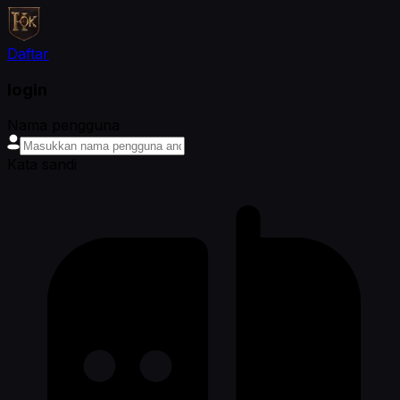
Daftar
login
Nama pengguna
Kata sandi